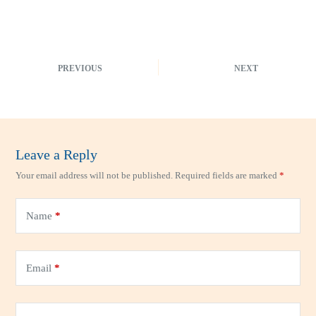
PREVIOUS
NEXT
Leave a Reply
Your email address will not be published.
Required fields are marked
*
A
l
t
e
Name
*
r
n
a
t
Email
*
i
v
e