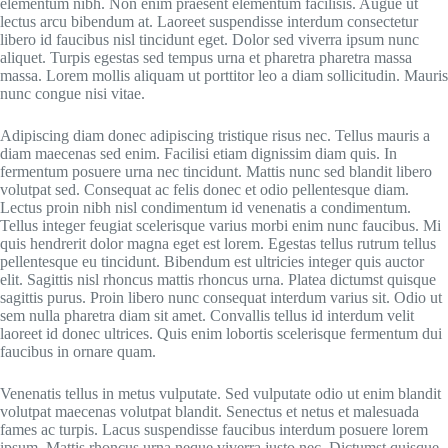
elementum nibh. Non enim praesent elementum facilisis. Augue ut
lectus arcu bibendum at. Laoreet suspendisse interdum consectetur
libero id faucibus nisl tincidunt eget. Dolor sed viverra ipsum nunc
aliquet. Turpis egestas sed tempus urna et pharetra pharetra massa
massa. Lorem mollis aliquam ut porttitor leo a diam sollicitudin. Mauris
nunc congue nisi vitae.
Adipiscing diam donec adipiscing tristique risus nec. Tellus mauris a
diam maecenas sed enim. Facilisi etiam dignissim diam quis. In
fermentum posuere urna nec tincidunt. Mattis nunc sed blandit libero
volutpat sed. Consequat ac felis donec et odio pellentesque diam.
Lectus proin nibh nisl condimentum id venenatis a condimentum.
Tellus integer feugiat scelerisque varius morbi enim nunc faucibus. Mi
quis hendrerit dolor magna eget est lorem. Egestas tellus rutrum tellus
pellentesque eu tincidunt. Bibendum est ultricies integer quis auctor
elit. Sagittis nisl rhoncus mattis rhoncus urna. Platea dictumst quisque
sagittis purus. Proin libero nunc consequat interdum varius sit. Odio ut
sem nulla pharetra diam sit amet. Convallis tellus id interdum velit
laoreet id donec ultrices. Quis enim lobortis scelerisque fermentum dui
faucibus in ornare quam.
Venenatis tellus in metus vulputate. Sed vulputate odio ut enim blandit
volutpat maecenas volutpat blandit. Senectus et netus et malesuada
fames ac turpis. Lacus suspendisse faucibus interdum posuere lorem
ipsum. Mattis rhoncus urna neque viverra justo nec. Dictumst quisque