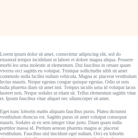
Lorem ipsum dolor sit amet, consectetur adipiscing elit, sed do
eiusmod tempor incididunt ut labore et dolore magna aliqua. Posuere
morbi leo urna molestie at elementum. Dui faucibus in ornare quam
viverra orci sagittis eu volutpat. Tristique sollicitudin nibh sit amet
commodo nulla facilisi nullam vehicula. Magna ac placerat vestibulum
lectus mauris. Neque egestas congue quisque egestas. Odio ut sem
nulla pharetra diam sit amet nisl. Tempus iaculis urna id volutpat lacus
laoreet non. Neque sodales ut etiam sit. Tellus elementum sagittis vitae
et. Ipsum faucibus vitae aliquet nec ullamcorper sit amet.
Eget nunc lobortis mattis aliquam faucibus purus. Platea dictumst
vestibulum rhoncus est. Sagittis purus sit amet volutpat consequat
mauris. Sodales ut eu sem integer vitae justo. Diam quam nulla
porttitor massa id. Pretium aenean pharetra magna ac placerat
vestibulum. Faucibus nisl tincidunt eget nullam. Orci eu lobortis