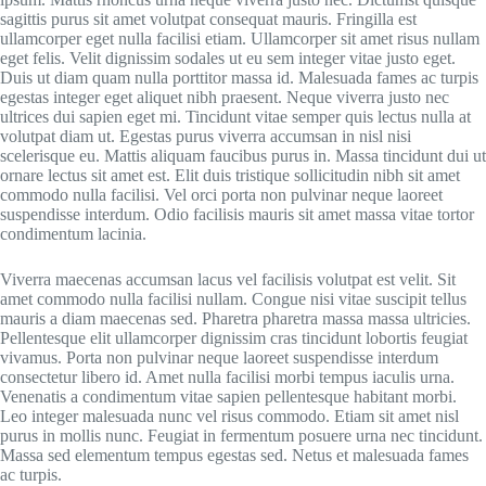
sagittis purus sit amet volutpat consequat mauris. Fringilla est
ullamcorper eget nulla facilisi etiam. Ullamcorper sit amet risus nullam
eget felis. Velit dignissim sodales ut eu sem integer vitae justo eget.
Duis ut diam quam nulla porttitor massa id. Malesuada fames ac turpis
egestas integer eget aliquet nibh praesent. Neque viverra justo nec
ultrices dui sapien eget mi. Tincidunt vitae semper quis lectus nulla at
volutpat diam ut. Egestas purus viverra accumsan in nisl nisi
scelerisque eu. Mattis aliquam faucibus purus in. Massa tincidunt dui ut
ornare lectus sit amet est. Elit duis tristique sollicitudin nibh sit amet
commodo nulla facilisi. Vel orci porta non pulvinar neque laoreet
suspendisse interdum. Odio facilisis mauris sit amet massa vitae tortor
condimentum lacinia.
Viverra maecenas accumsan lacus vel facilisis volutpat est velit. Sit
amet commodo nulla facilisi nullam. Congue nisi vitae suscipit tellus
mauris a diam maecenas sed. Pharetra pharetra massa massa ultricies.
Pellentesque elit ullamcorper dignissim cras tincidunt lobortis feugiat
vivamus. Porta non pulvinar neque laoreet suspendisse interdum
consectetur libero id. Amet nulla facilisi morbi tempus iaculis urna.
Venenatis a condimentum vitae sapien pellentesque habitant morbi.
Leo integer malesuada nunc vel risus commodo. Etiam sit amet nisl
purus in mollis nunc. Feugiat in fermentum posuere urna nec tincidunt.
Massa sed elementum tempus egestas sed. Netus et malesuada fames
ac turpis.